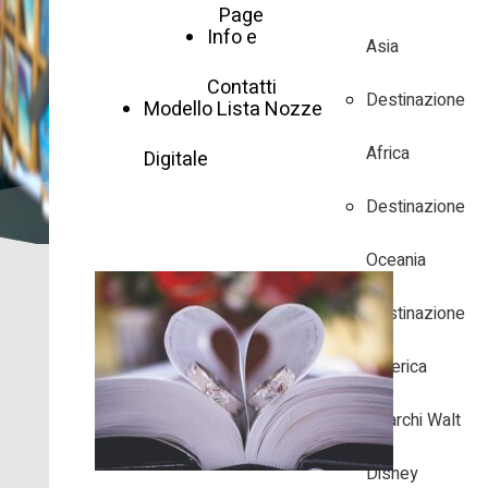
Page
Info e
Asia
Contatti
Destinazione
Modello Lista Nozze
Africa
Digitale
Destinazione
Oceania
Destinazione
America
I Parchi Walt
Disney