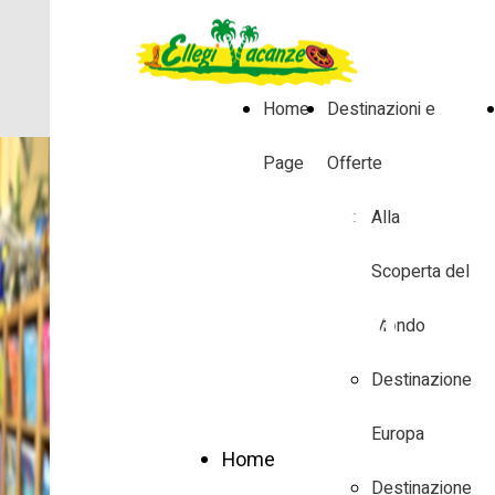
Home
Destinazioni e
Page
Offerte
LA LISTA
Alla
PER
Scoperta del
VIAGGIO DI
Contattaci per Aprire una nuova
Mondo
Lista o versare una quota in una
NOZZE
Destinazione
lista esistenze
Europa
Home
Destinazione